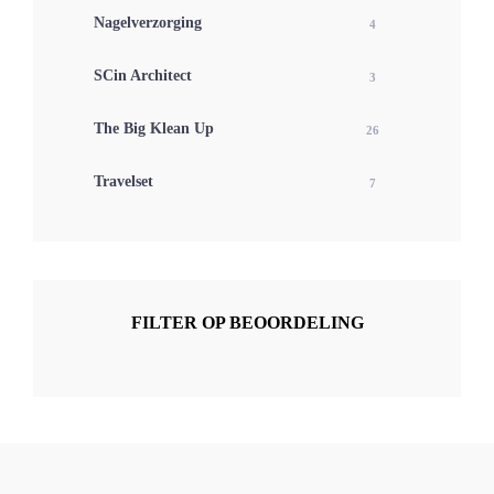
Nagelverzorging
4
SCin Architect
3
The Big Klean Up
26
Travelset
7
FILTER OP BEOORDELING