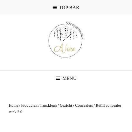
TOP BAR
MENU
Home
/
Producten
/
i.am.klean
/
Gezicht
/
Concealers
/ Refill concealer
stick 2.0