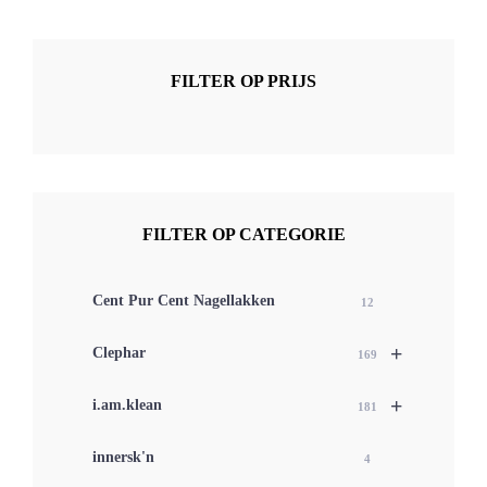
FILTER OP PRIJS
FILTER OP CATEGORIE
Cent Pur Cent Nagellakken
12
+
Clephar
169
+
i.am.klean
181
innersk'n
4