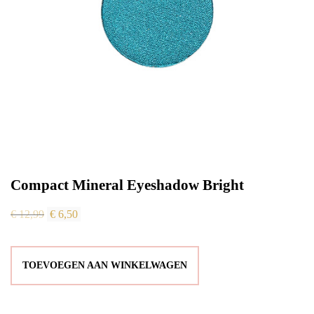
Compact Mineral Eyeshadow Bright
Oorspronkelijke
Huidige
€
12,99
€
6,50
prijs
prijs
was:
is:
TOEVOEGEN AAN WINKELWAGEN
€ 12,99.
€ 6,50.