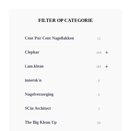
FILTER OP CATEGORIE
Cent Pur Cent Nagellakken
12
+
Clephar
169
+
i.am.klean
181
innersk'n
4
Nagelverzorging
4
SCin Architect
3
The Big Klean Up
26