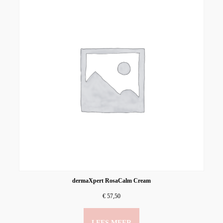
dermaXpert RosaCalm Cream
€
57,50
LEES MEER