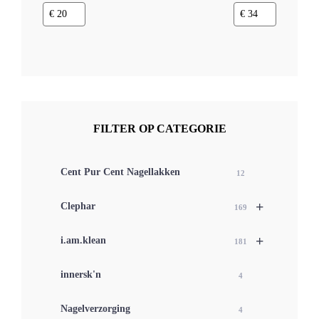
FILTER OP CATEGORIE
Cent Pur Cent Nagellakken
12
+
Clephar
169
+
i.am.klean
181
innersk'n
4
Nagelverzorging
4