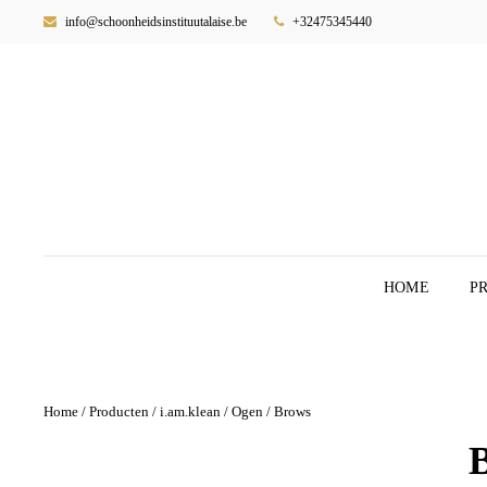
info@schoonheidsinstituutalaise.be
+32475345440
HOME
P
Home
/
Producten
/
i.am.klean
/
Ogen
/ Brows