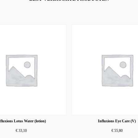
fluxions Lotus Water (lotion)
Influxions Eye Care (V)
€
33,10
€
55,80