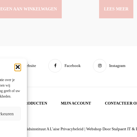
EGEN AAN WINKELWAGEN
LEES MEER
Website
Facebook
Instagram
ie over je
nen wij
ng geeft of uw
jkheden.
OME
PRODUCTEN
MIJN ACCOUNT
CONTACTEER O
rkeuren
© 2026
Schoonheidsinstituut A L’aise
Privacybeleid
|
Webshop Door
Stalpaert IT &