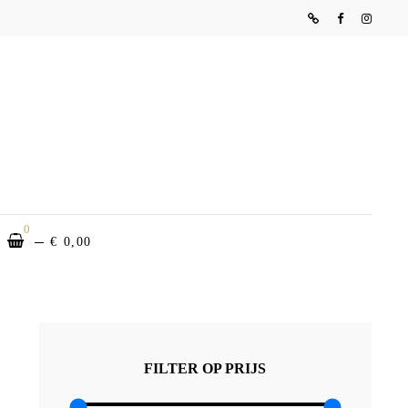
Website
Facebook
Instag
NHEIDSINSTITUUT
ISE
0
€
0,00
EARCH
FILTER OP PRIJS