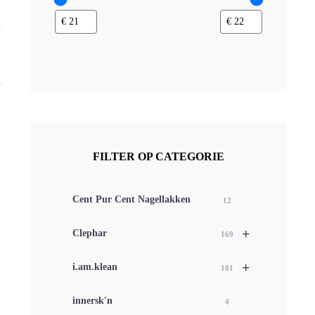
FILTER OP CATEGORIE
Cent Pur Cent Nagellakken
12
+
Clephar
169
+
i.am.klean
181
innersk'n
4