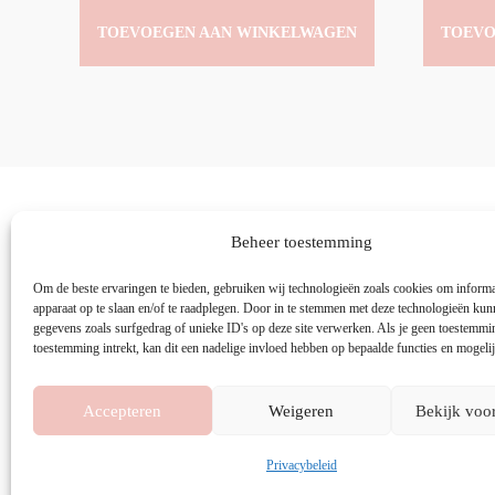
TOEVOEGEN AAN WINKELWAGEN
TOEVO
Beheer toestemming
Om de beste ervaringen te bieden, gebruiken wij technologieën zoals cookies om informat
apparaat op te slaan en/of te raadplegen. Door in te stemmen met deze technologieën kun
gegevens zoals surfgedrag of unieke ID's op deze site verwerken. Als je geen toestemmi
toestemming intrekt, kan dit een nadelige invloed hebben op bepaalde functies en mogeli
H
Accepteren
Weigeren
Bekijk voo
Copyright 
Privacybeleid