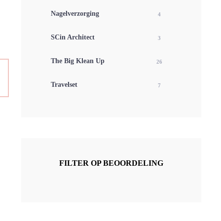
Nagelverzorging
4
SCin Architect
3
The Big Klean Up
26
Travelset
7
FILTER OP BEOORDELING