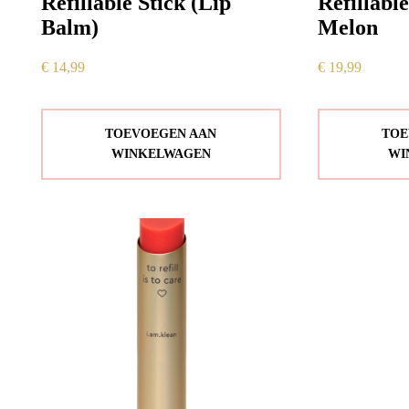
Refillable Stick (Lip
Refillabl
Balm)
Melon
€
14,99
€
19,99
TOEVOEGEN AAN
TOE
WINKELWAGEN
WI