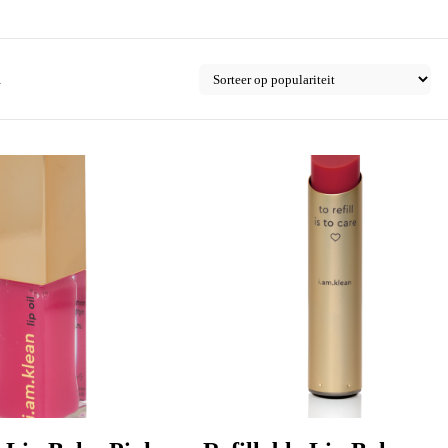
Gesorteerd
d
op
populariteit