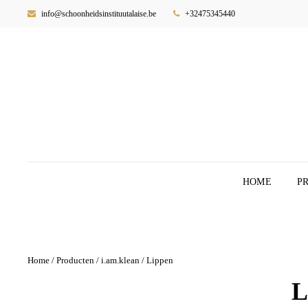
info@schoonheidsinstituutalaise.be
+32475345440
HOME
P
Home
/
Producten
/
i.am.klean
/ Lippen
L