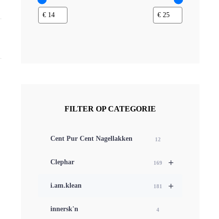
FILTER OP CATEGORIE
Cent Pur Cent Nagellakken
12
+
Clephar
169
+
i.am.klean
181
innersk'n
4