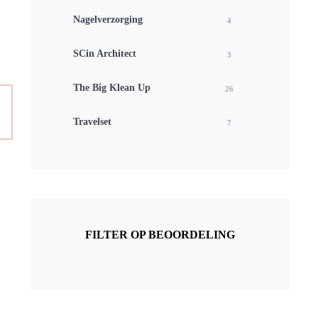
Nagelverzorging
4
SCin Architect
3
The Big Klean Up
26
Travelset
7
FILTER OP BEOORDELING