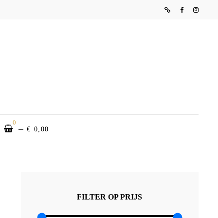
Website
Facebook
Instag
NHEIDSINSTITUUT
ISE
0
€
0,00
EARCH
FILTER OP PRIJS