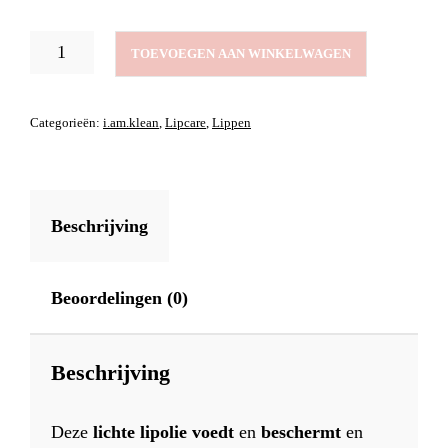
LIP
TOEVOEGEN AAN WINKELWAGEN
OIL
GOLDEN
NECTARINE
Categorieën:
i.am.klean
,
Lipcare
,
Lippen
AANTAL
Beschrijving
Beoordelingen (0)
Beschrijving
Deze
lichte
lipolie
voedt
en
beschermt
en