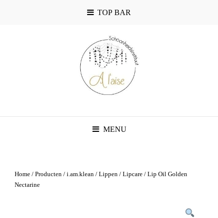
TOP BAR
MENU
Home
/
Producten
/
i.am.klean
/
Lippen
/
Lipcare
/ Lip Oil Golden
Nectarine