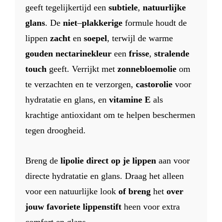
geeft tegelijkertijd een
subtiele
,
natuurlijke
glans
. De
niet
–
plakkerige
formule houdt de
lippen
zacht
en
soepel
, terwijl de warme
gouden
nectarinekleur
een
frisse
,
stralende
touch
geeft. Verrijkt met
zonnebloemolie
om
te verzachten en te verzorgen,
castorolie
voor
hydratatie en glans, en
vitamine E
als
krachtige antioxidant om te helpen beschermen
tegen droogheid.
Breng de
lipolie direct op je lippen
aan voor
directe hydratatie en glans. Draag het alleen
voor een natuurlijke look
of
breng
het
over
jouw favoriete lippenstift
heen voor extra
comfort en glans.