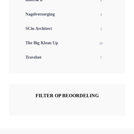
4
Nagelverzorging
4
SCin Architect
3
The Big Klean Up
26
Travelset
7
FILTER OP BEOORDELING