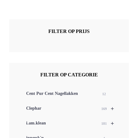
FILTER OP PRIJS
FILTER OP CATEGORIE
Cent Pur Cent Nagellakken
12
+
Clephar
169
+
i.am.klean
181
innersk'n