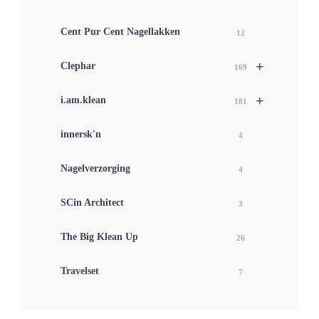
Cent Pur Cent Nagellakken
12
+
Clephar
169
+
i.am.klean
181
innersk'n
4
Nagelverzorging
4
SCin Architect
3
The Big Klean Up
26
Travelset
7