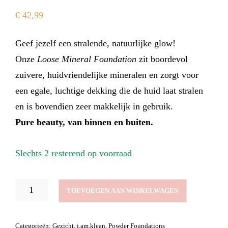
€
42,99
Geef jezelf een stralende, natuurlijke glow!
Onze
Loose Mineral Foundation
zit boordevol
zuivere, huidvriendelijke mineralen en zorgt voor
een egale, luchtige dekking die de huid laat stralen
en is bovendien zeer makkelijk in gebruik.
Pure beauty, van binnen en buiten.
Slechts 2 resterend op voorraad
LOOSE
TOEVOEGEN AAN WINKELWAGEN
MINERAL
FOUNDATION
POPULAR
Categorieën:
Gezicht
,
i.am.klean
,
Powder Foundations
PINK