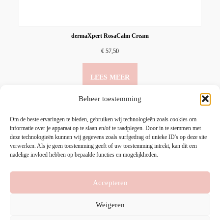
dermaXpert RosaCalm Cream
€
57,50
LEES MEER
Beheer toestemming
Om de beste ervaringen te bieden, gebruiken wij technologieën zoals cookies om
informatie over je apparaat op te slaan en/of te raadplegen. Door in te stemmen met
deze technologieën kunnen wij gegevens zoals surfgedrag of unieke ID's op deze site
verwerken. Als je geen toestemming geeft of uw toestemming intrekt, kan dit een
nadelige invloed hebben op bepaalde functies en mogelijkheden.
Accepteren
HOME
PRODUCTEN
MIJN ACCOUNT
Weigeren