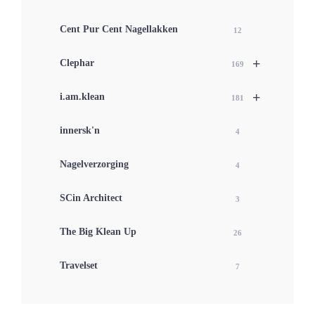
Cent Pur Cent Nagellakken
12
+
Clephar
169
+
i.am.klean
181
innersk'n
4
Nagelverzorging
4
SCin Architect
3
The Big Klean Up
26
Travelset
7