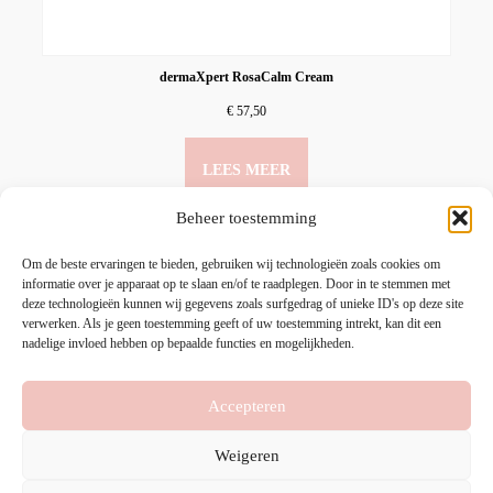
dermaXpert RosaCalm Cream
€
57,50
LEES MEER
Beheer toestemming
Om de beste ervaringen te bieden, gebruiken wij technologieën zoals cookies om
informatie over je apparaat op te slaan en/of te raadplegen. Door in te stemmen met
deze technologieën kunnen wij gegevens zoals surfgedrag of unieke ID's op deze site
verwerken. Als je geen toestemming geeft of uw toestemming intrekt, kan dit een
nadelige invloed hebben op bepaalde functies en mogelijkheden.
Accepteren
HOME
PRODUCTEN
MIJN ACCOUNT
Weigeren