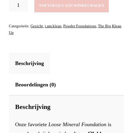
LOOSE
TOEVOEGEN AAN WINKELWAGEN
MINERAL
FOUNDATION
REFILL
Categorieën:
Gezicht
,
i.am.klean
,
Powder Foundations
,
The Big Klean
PRETTY
Up
PEACH
2
AANTAL
Beschrijving
Beoordelingen (0)
Beschrijving
Onze favoriete
Loose Mineral Foundation
is