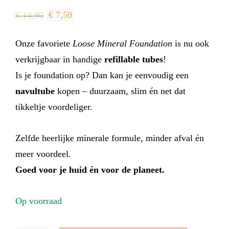
Oorspronkelijke
Huidige
€
14,99
€
7,50
prijs
prijs
Onze favoriete
Loose Mineral Foundation
is nu ook
was:
is:
verkrijgbaar in handige
refillable tubes
!
€ 14,99.
€ 7,50.
Is je foundation op? Dan kan je eenvoudig een
navul­tube
kopen – duurzaam, slim én net dat
tikkeltje voordeliger.
Zelfde heerlijke minerale formule, minder afval én
meer voordeel.
Goed voor je huid én voor de planeet.
Op voorraad