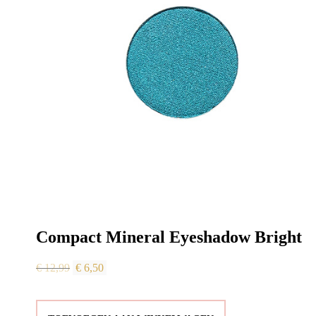
Compact Mineral Eyeshadow Bright
Oorspronkelijke
Huidige
€
12,99
€
6,50
prijs
prijs
was:
is: