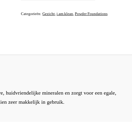
FOUNDATION
NEUTRAL
Categorieën:
Gezicht
,
i.am.klean
,
Powder Foundations
1
AANTAL
e, huidvriendelijke mineralen en zorgt voor een egale,
dien zeer makkelijk in gebruik.