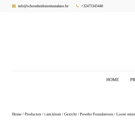
info@schoonheidsinstituutalaise.be
+32475345440
HOME
P
Home
/
Producten
/
i.am.klean
/
Gezicht
/
Powder Foundations
/ Loose mine