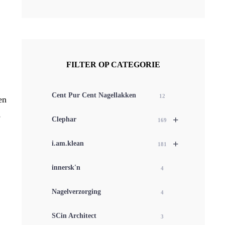
FILTER OP CATEGORIE
Cent Pur Cent Nagellakken
12
en
s
+
Clephar
169
+
i.am.klean
181
innersk'n
4
Nagelverzorging
4
SCin Architect
3