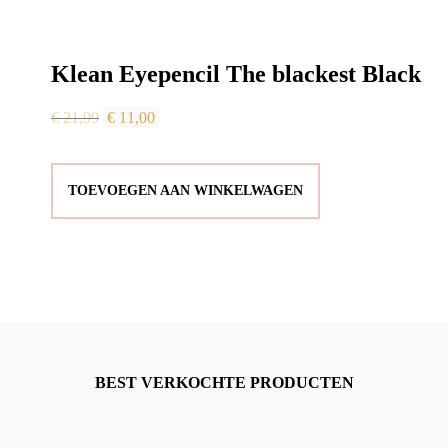
Klean Eyepencil The blackest Black
Oorspronkelijke
Huidige
€
21,99
€
11,00
prijs
prijs
was:
is:
TOEVOEGEN AAN WINKELWAGEN
€ 21,99.
€ 11,00.
BEST VERKOCHTE PRODUCTEN