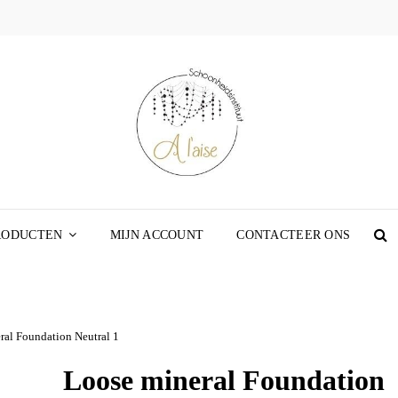
SCHOO
WEBSHOP
A L’A
RODUCTEN
MIJN ACCOUNT
CONTACTEER ONS
S
ral Foundation Neutral 1
Loose mineral Foundation