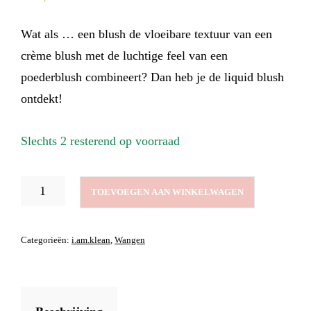
Wat als … een blush de vloeibare textuur van een
crème blush met de luchtige feel van een
poederblush combineert? Dan heb je de liquid blush
ontdekt!
Slechts 2 resterend op voorraad
LIQUID
TOEVOEGEN AAN WINKELWAGEN
BLUSH
GRAPEFRUIT
AANTAL
Categorieën:
i.am.klean
,
Wangen