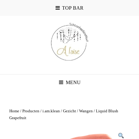
TOP BAR
MENU
Home
/
Producten
/
i.am.klean
/
Gezicht
/
Wangen
/ Liquid Blush
Grapefruit