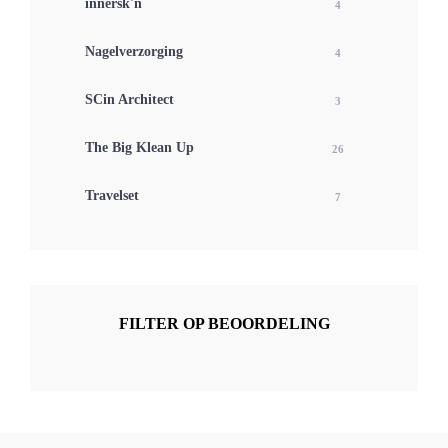
innersk'n
4
Nagelverzorging
4
SCin Architect
3
The Big Klean Up
26
Travelset
7
FILTER OP BEOORDELING