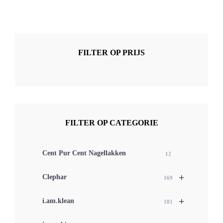
FILTER OP PRIJS
FILTER OP CATEGORIE
Cent Pur Cent Nagellakken
12
+
Clephar
169
+
i.am.klean
181