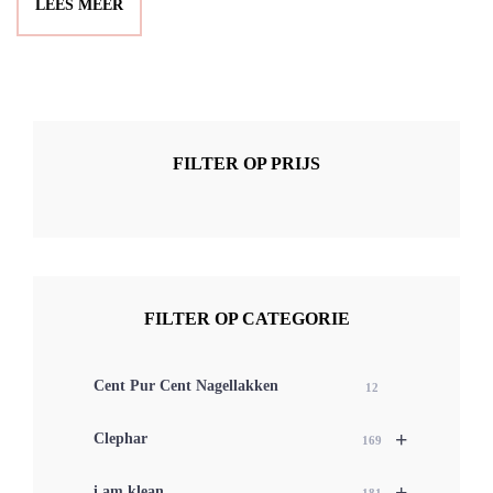
LEES MEER
€ 47,99.
€ 25,00.
FILTER OP PRIJS
FILTER OP CATEGORIE
Cent Pur Cent Nagellakken
12
+
Clephar
169
+
i.am.klean