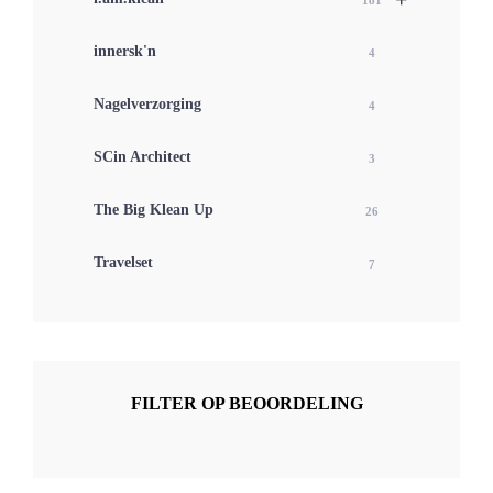
181
innersk'n
4
Nagelverzorging
4
SCin Architect
3
The Big Klean Up
26
Travelset
7
FILTER OP BEOORDELING