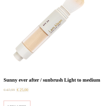
Sunny ever after / sunbrush Light to medium
Oorspronkelijke
Huidige
€
47,99
€
25,00
prijs
prijs
was:
is: