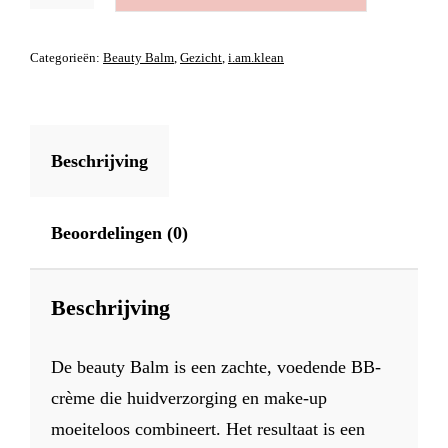
PINK
1
Categorieën:
Beauty Balm
,
Gezicht
,
i.am.klean
AANTAL
Beschrijving
Beoordelingen (0)
Beschrijving
De beauty Balm is een zachte, voedende BB-
crème die huidverzorging en make-up
moeiteloos combineert. Het resultaat is een