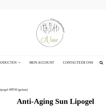
SCHOO
WEBSHOP
A L’A
RODUCTEN
MIJN ACCOUNT
CONTACTEER ONS
S
ipogel SPF30 (gelaat)
Anti-Aging Sun Lipogel