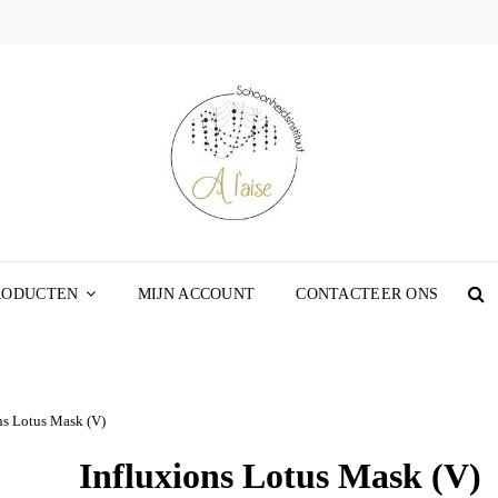
SCHOO
WEBSHOP
A L’A
RODUCTEN
MIJN ACCOUNT
CONTACTEER ONS
S
ns Lotus Mask (V)
Influxions Lotus Mask (V)