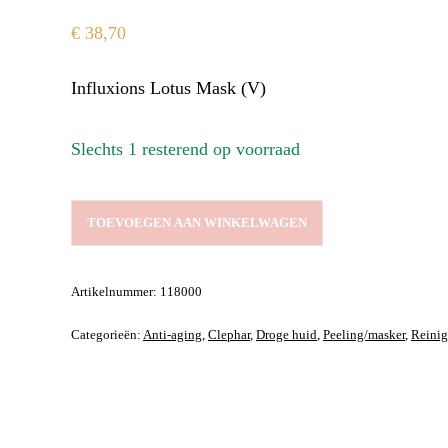
€
38,70
Influxions Lotus Mask (V)
Slechts 1 resterend op voorraad
INFLUXIONS
TOEVOEGEN AAN WINKELWAGEN
LOTUS
MASK
(V)
Artikelnummer:
118000
AANTAL
Categorieën:
Anti-aging
,
Clephar
,
Droge huid
,
Peeling/masker
,
Reinig