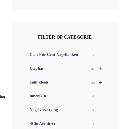
FILTER OP CATEGORIE
Cent Pur Cent Nagellakken
12
+
Clephar
169
+
i.am.klean
181
innersk'n
ing
4
Nagelverzorging
4
SCin Architect
3