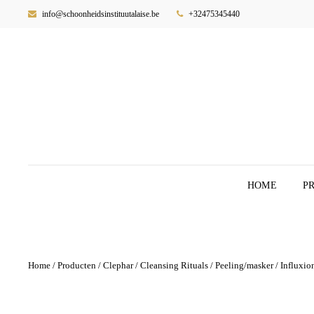
info@schoonheidsinstituutalaise.be
+32475345440
HOME
P
Home
/
Producten
/
Clephar
/
Cleansing Rituals
/
Peeling/masker
/ Influxio