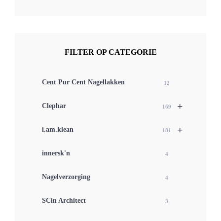
FILTER OP CATEGORIE
Cent Pur Cent Nagellakken
12
+
Clephar
169
+
i.am.klean
181
innersk'n
4
Nagelverzorging
4
SCin Architect
3