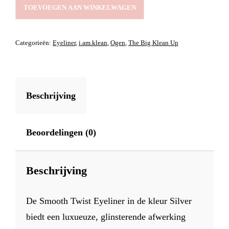
SMOOTH
TOEVOEGEN AAN WINKELWAGEN
TWIST
EYELINER
SILVER
Categorieën:
Eyeliner
,
i.am.klean
,
Ogen
,
The Big Klean Up
AANTAL
Beschrijving
Beoordelingen (0)
Beschrijving
De Smooth Twist Eyeliner in de kleur Silver
biedt een luxueuze, glinsterende afwerking