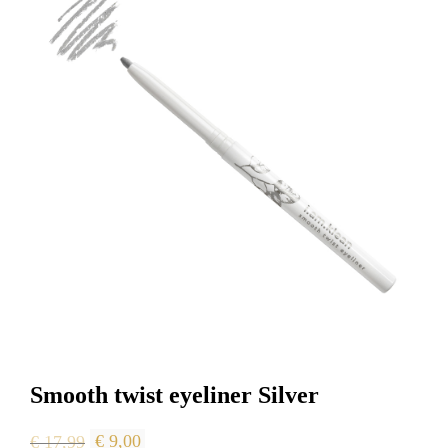
Smooth twist eyeliner Silver
Oorspronkelijke
Huidige
€
17,99
€
9,00