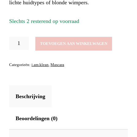
lichte huidtypes of blonde wimpers.
Slechts 2 resterend op voorraad
REFILLABLE
TOEVOEGEN AAN WINKELWAGEN
MASCARA
PURE
DEFINITION
Categorieën:
i.am.klean
,
Mascara
BROWN
AANTAL
Beschrijving
Beoordelingen (0)