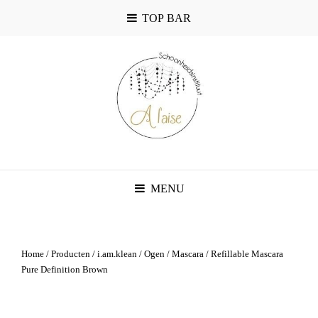
TOP BAR
MENU
Home
/
Producten
/
i.am.klean
/
Ogen
/
Mascara
/ Refillable Mascara
Pure Definition Brown