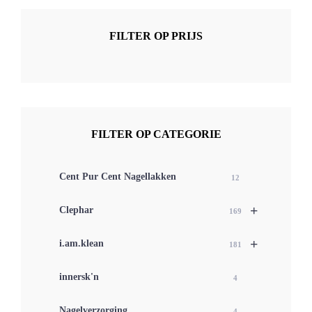
FILTER OP PRIJS
FILTER OP CATEGORIE
Cent Pur Cent Nagellakken
12
+
Clephar
169
+
i.am.klean
181
innersk'n
4
Nagelverzorging
4