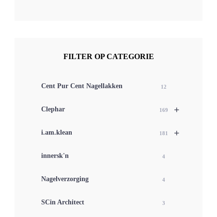
FILTER OP CATEGORIE
Cent Pur Cent Nagellakken
12
+
Clephar
169
+
i.am.klean
181
innersk'n
4
Nagelverzorging
4
SCin Architect
3