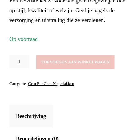
Een bewuste keuze voor wie geen toegevingen doet
op stijl, kwaliteit of welzijn. Geef je nagels de
verzorging en uitstraling die ze verdienen.
Op voorraad
NAGELLAK
TOEVOEGEN AAN WINKELWAGEN
HOTTER
THAN
YOU
Categorie:
Cent Pur Cent Nagellakken
PINK
AANTAL
Beschrijving
Beoordelingen (0)