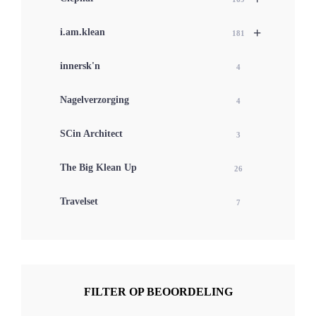
+
i.am.klean
181
innersk'n
4
Nagelverzorging
4
SCin Architect
3
The Big Klean Up
26
Travelset
7
FILTER OP BEOORDELING