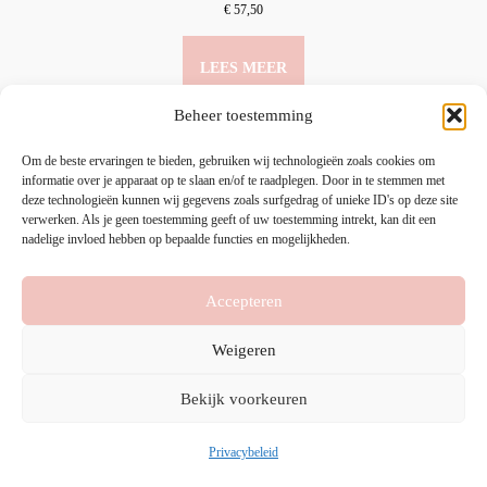
€
57,50
LEES MEER
Beheer toestemming
Om de beste ervaringen te bieden, gebruiken wij technologieën zoals cookies om
informatie over je apparaat op te slaan en/of te raadplegen. Door in te stemmen met
deze technologieën kunnen wij gegevens zoals surfgedrag of unieke ID's op deze site
verwerken. Als je geen toestemming geeft of uw toestemming intrekt, kan dit een
nadelige invloed hebben op bepaalde functies en mogelijkheden.
Accepteren
HOME
PRODUCTEN
MIJN ACCOUNT
Weigeren
CONTACTEER ONS
Bekijk voorkeuren
Copyright © 2026
Schoonheidsinstituut A L’aise
Privacybeleid
|
Privacybeleid
Webshop Door
Stalpaert IT & Development