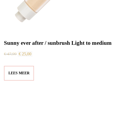
Sunny ever after / sunbrush Light to medium
Oorspronkelijke
Huidige
€
47,99
€
25,00
prijs
prijs
was:
is:
LEES MEER
€ 47,99.
€ 25,00.