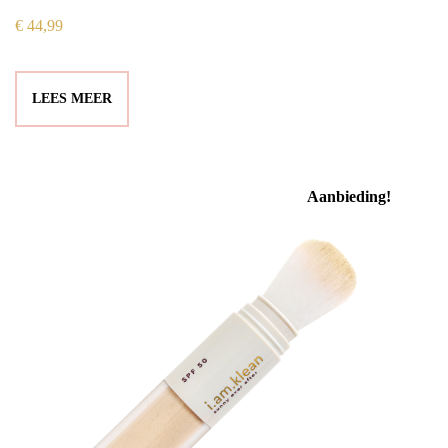
€
44,99
LEES MEER
Aanbieding!