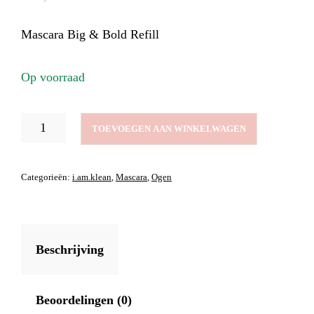
Mascara Big & Bold Refill
Op voorraad
MASCARA
TOEVOEGEN AAN WINKELWAGEN
BIG
&
BOLD
Categorieën:
i.am.klean
,
Mascara
,
Ogen
REFILL
AANTAL
Beschrijving
Beoordelingen (0)