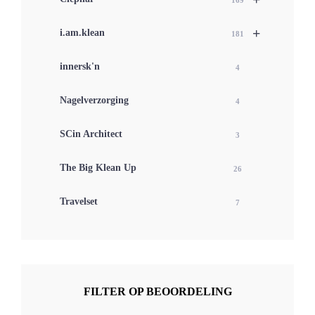
169
+
i.am.klean
181
innersk'n
4
Nagelverzorging
4
SCin Architect
3
The Big Klean Up
26
Travelset
7
FILTER OP BEOORDELING