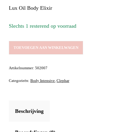
Lux Oil Body Elixir
Slechts 1 resterend op voorraad
LUX
TOEVOEGEN AAN WINKELWAGEN
OIL
BODY
ELIXIR
Artikelnummer:
502007
AANTAL
Categorieën:
Body Intensive
,
Clephar
Beschrijving