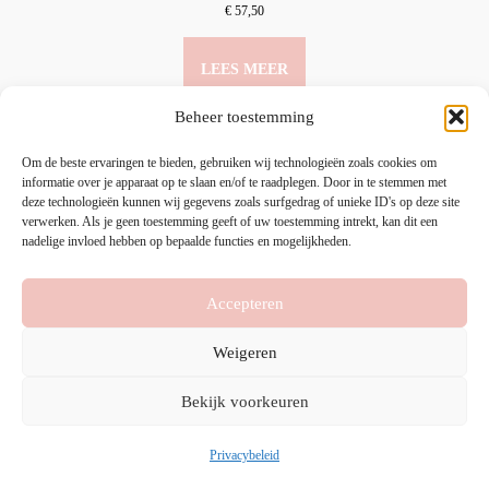
€
57,50
LEES MEER
Beheer toestemming
Om de beste ervaringen te bieden, gebruiken wij technologieën zoals cookies om
informatie over je apparaat op te slaan en/of te raadplegen. Door in te stemmen met
deze technologieën kunnen wij gegevens zoals surfgedrag of unieke ID's op deze site
verwerken. Als je geen toestemming geeft of uw toestemming intrekt, kan dit een
nadelige invloed hebben op bepaalde functies en mogelijkheden.
Accepteren
HOME
PRODUCTEN
MIJN ACCOUNT
Weigeren
CONTACTEER ONS
Bekijk voorkeuren
Copyright © 2026
Schoonheidsinstituut A L’aise
Privacybeleid
|
Privacybeleid
Webshop Door
Stalpaert IT & Development