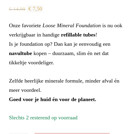
Oorspronkelijke
Huidige
€
14,99
€
7,50
prijs
prijs
Onze favoriete
Loose Mineral Foundation
is nu ook
was:
is:
verkrijgbaar in handige
refillable tubes
!
€ 14,99.
€ 7,50.
Is je foundation op? Dan kan je eenvoudig een
navul­tube
kopen – duurzaam, slim én net dat
tikkeltje voordeliger.
Zelfde heerlijke minerale formule, minder afval én
meer voordeel.
Goed voor je huid én voor de planeet.
Slechts 2 resterend op voorraad