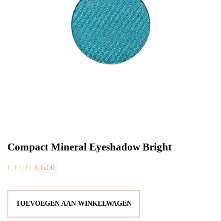
Compact Mineral Eyeshadow Bright
Oorspronkelijke
Huidige
€
12,99
€
6,50
prijs
prijs
was:
is:
TOEVOEGEN AAN WINKELWAGEN
€ 12,99.
€ 6,50.