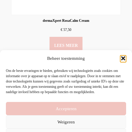
dermaXpert RosaCalm Cream
€
57,50
LEES MEER
Beheer toestemming
Om de beste ervaringen te bieden, gebruiken wij technologieën zoals cookies om
informatie over je apparaat op te slaan en/of te raadplegen. Door in te stemmen met
deze technologieën kunnen wij gegevens zoals surfgedrag of unieke ID's op deze site
verwerken. Als je geen toestemming geeft of uw toestemming intrekt, kan dit een
nadelige invloed hebben op bepaalde functies en mogelijkheden.
Accepteren
HOME
PRODUCTEN
MIJN ACCOUNT
Weigeren