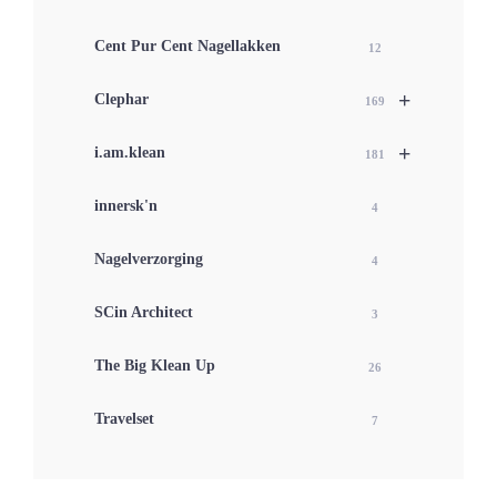
Cent Pur Cent Nagellakken
12
+
Clephar
169
+
i.am.klean
181
innersk'n
4
Nagelverzorging
4
SCin Architect
3
The Big Klean Up
26
Travelset
7