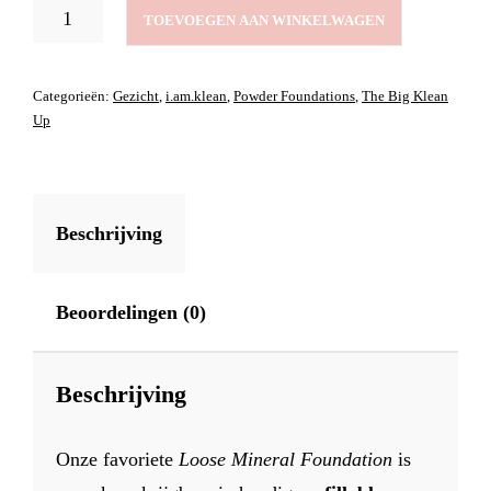
LOOSE
TOEVOEGEN AAN WINKELWAGEN
MINERAL
FOUNDATION
REFILL
Categorieën:
Gezicht
,
i.am.klean
,
Powder Foundations
,
The Big Klean
PROUD
Up
PINK
3
AANTAL
Beschrijving
Beoordelingen (0)
Beschrijving
Onze favoriete
Loose Mineral Foundation
is