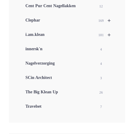
Cent Pur Cent Nagellakken
12
+
Clephar
169
+
i.am.klean
181
innersk'n
4
Nagelverzorging
4
SCin Architect
3
The Big Klean Up
26
Travelset
7