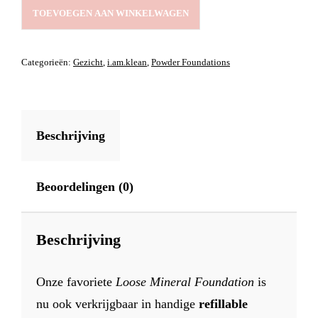
LOOSE
TOEVOEGEN AAN WINKELWAGEN
MINERAL
FOUNDATION
REFILL
Categorieën:
Gezicht
,
i.am.klean
,
Powder Foundations
6G
NEUTRAL
1
AANTAL
Beschrijving
Beoordelingen (0)
Beschrijving
Onze favoriete
Loose Mineral Foundation
is
nu ook verkrijgbaar in handige
refillable