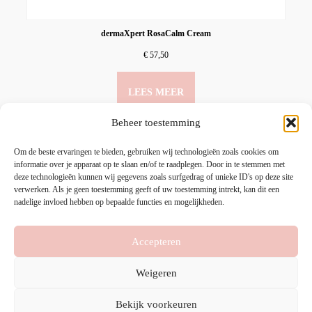
dermaXpert RosaCalm Cream
€
57,50
LEES MEER
Beheer toestemming
Om de beste ervaringen te bieden, gebruiken wij technologieën zoals cookies om
informatie over je apparaat op te slaan en/of te raadplegen. Door in te stemmen met
deze technologieën kunnen wij gegevens zoals surfgedrag of unieke ID's op deze site
verwerken. Als je geen toestemming geeft of uw toestemming intrekt, kan dit een
nadelige invloed hebben op bepaalde functies en mogelijkheden.
Accepteren
HOME
PRODUCTEN
MIJN ACCOUNT
Weigeren
CONTACTEER ONS
Bekijk voorkeuren