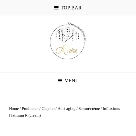
TOP BAR
MENU
Home
/
Producten
/
Clephar
/
Anti-aging
/
Serum/crème
/ Influxions
Platinum R (cream)