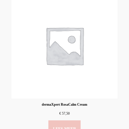
dermaXpert RosaCalm Cream
€
57,50
LEES MEER