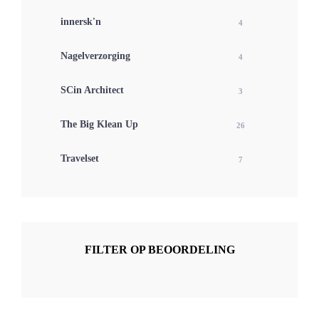
innersk'n
4
Nagelverzorging
4
SCin Architect
3
The Big Klean Up
26
Travelset
7
FILTER OP BEOORDELING