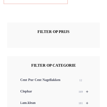
FILTER OP PRIJS
FILTER OP CATEGORIE
Cent Pur Cent Nagellakken
12
+
Clephar
169
+
i.am.klean
181