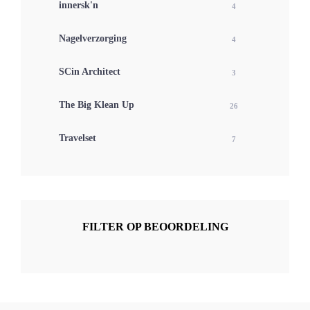
innersk'n
4
Nagelverzorging
4
SCin Architect
3
The Big Klean Up
26
Travelset
7
FILTER OP BEOORDELING