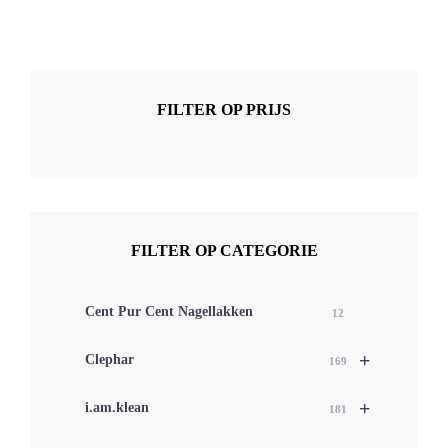
FILTER OP PRIJS
FILTER OP CATEGORIE
Cent Pur Cent Nagellakken
12
+
Clephar
169
+
i.am.klean
181