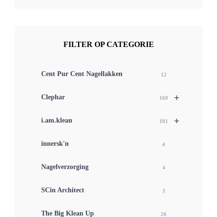
FILTER OP CATEGORIE
Cent Pur Cent Nagellakken
12
+
Clephar
169
+
i.am.klean
181
innersk'n
4
Nagelverzorging
4
SCin Architect
3
The Big Klean Up
26