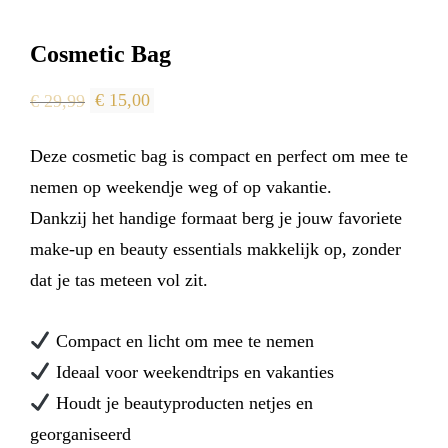
Cosmetic Bag
Oorspronkelijke
Huidige
€
29,99
€
15,00
prijs
prijs
Deze cosmetic bag is compact en perfect om mee te
was:
is:
nemen op weekendje weg of op vakantie.
€ 29,99.
€ 15,00.
Dankzij het handige formaat berg je jouw favoriete
make-up en beauty essentials makkelijk op, zonder
dat je tas meteen vol zit.
Compact en licht om mee te nemen
Ideaal voor weekendtrips en vakanties
Houdt je beautyproducten netjes en
georganiseerd