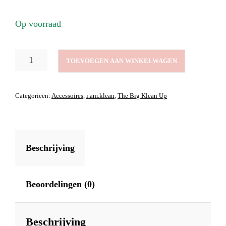
Op voorraad
COSMETIC
TOEVOEGEN AAN WINKELWAGEN
BAG
AANTAL
Categorieën:
Accessoires
,
i.am.klean
,
The Big Klean Up
Beschrijving
Beoordelingen (0)
Beschrijving