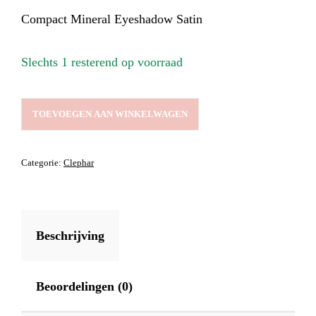
Compact Mineral Eyeshadow Satin
Slechts 1 resterend op voorraad
COMPACT
TOEVOEGEN AAN WINKELWAGEN
MINERAL
EYESHADOW
SATIN
Categorie:
Clephar
AANTAL
Beschrijving
Beoordelingen (0)