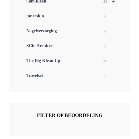
+
i.am.klean
181
innersk'n
4
Nagelverzorging
4
SCin Architect
3
The Big Klean Up
26
Travelset
7
FILTER OP BEOORDELING