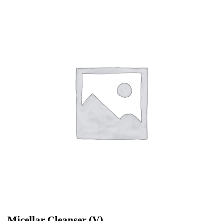
Micellar Cleanser (V)