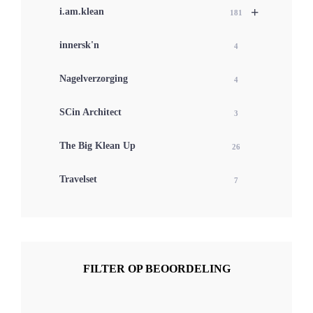
+
i.am.klean
181
innersk'n
4
Nagelverzorging
4
SCin Architect
3
The Big Klean Up
26
Travelset
7
FILTER OP BEOORDELING