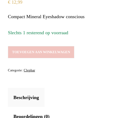
€
12,99
Compact Mineral Eyeshadow conscious
Slechts 1 resterend op voorraad
COMPACT
TOEVOEGEN AAN WINKELWAGEN
MINERAL
EYESHADOW
CONSCIOUS
Categorie:
Clephar
AANTAL
Beschrijving
Beoordelingen (0)